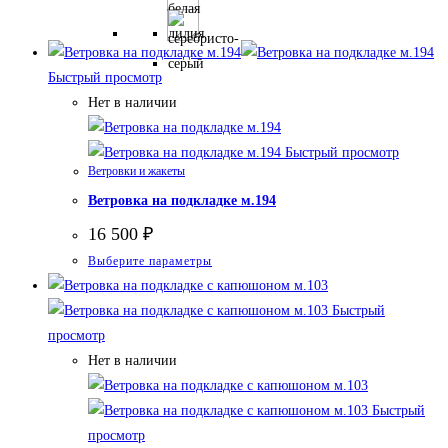
имеет
несколько
вариаций.
Быстрый просмотр
Опции
Нет в наличии
можно
выбрать
Быстрый просмотр
на
Ветровки и жакеты
странице
Ветровка на подкладке м.194
товара.
16 500
₽
Этот
Выберите параметры
товар
имеет
Быстрый
несколько
просмотр
вариаций.
Нет в наличии
Опции
можно
Быстрый
выбрать
просмотр