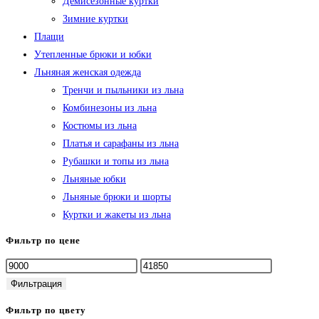
Демисезонные куртки
Зимние куртки
Плащи
Утепленные брюки и юбки
Льняная женская одежда
Тренчи и пыльники из льна
Комбинезоны из льна
Костюмы из льна
Платья и сарафаны из льна
Рубашки и топы из льна
Льняные юбки
Льняные брюки и шорты
Куртки и жакеты из льна
Фильтр по цене
Минимальная
Максимальная
цена
цена
Фильтрация
Фильтр по цвету