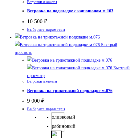
Ветровки и жакеты
на
Ветровка на подкладке с капюшоном м.103
странице
товара.
10 500
₽
Этот
Выберите параметры
товар
имеет
Быстрый
несколько
просмотр
вариаций.
Опции
Быстрый
можно
просмотр
Ветровки и жакеты
выбрать
Ветровка на трикотажной подкладке м.076
на
странице
9 000
₽
товара.
Этот
Выберите параметры
товар
оливковый
имеет
рябиновый
несколько