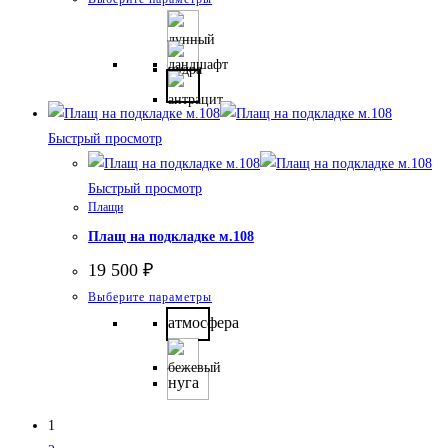
товар
имеет
несколько
вариаций.
Опции
Быстрый просмотр
можно
выбрать
Быстрый просмотр
на
Плащи
странице
Плащ на подкладке м.108
товара.
19 500
₽
Этот
Выберите параметры
товар
атмосфера
имеет
несколько
нуга
вариаций.
Опции
1
можно