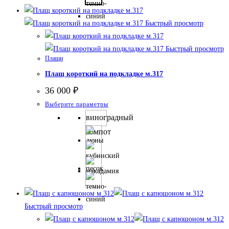
вариаций.
Опции
Быстрый просмотр
можно
выбрать
Быстрый просмотр
на
Плащи
странице
Плащ короткий на подкладке м.317
товара.
36 000
₽
Этот
Выберите параметры
товар
виноградный
имеет
компот
несколько
вариаций.
Опции
можно
выбрать
на
Быстрый просмотр
странице