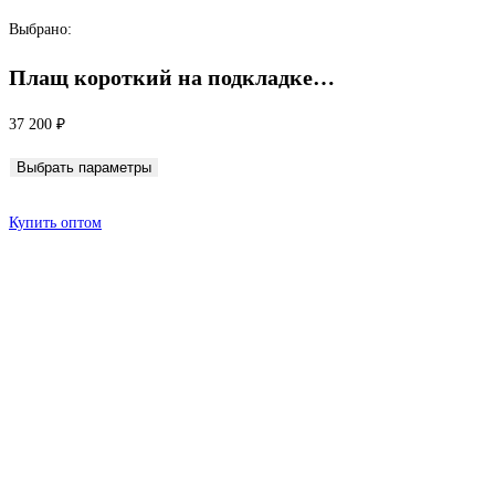
Перейти
Выбрано:
к
Плащ короткий на подкладке…
содержимому
37 200
₽
Выбрать параметры
Купить оптом