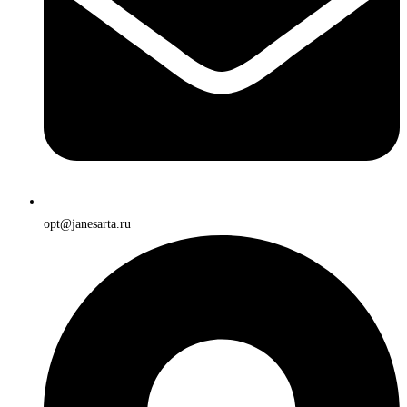
opt@janesarta.ru