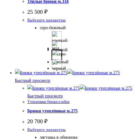
Тёплые брюки м.334
можно
выбрать
25 500
₽
на
Этот
Выберите параметры
странице
товар
серо-бежевый
товара.
имеет
несколько
вариаций.
Опции
можно
выбрать
Быстрый просмотр
на
странице
Быстрый просмотр
товара.
Утепленные брюки и юбки
Брюки утеплённые м.275
20 700
₽
Этот
Выберите параметры
товар
лягушка в обмороке