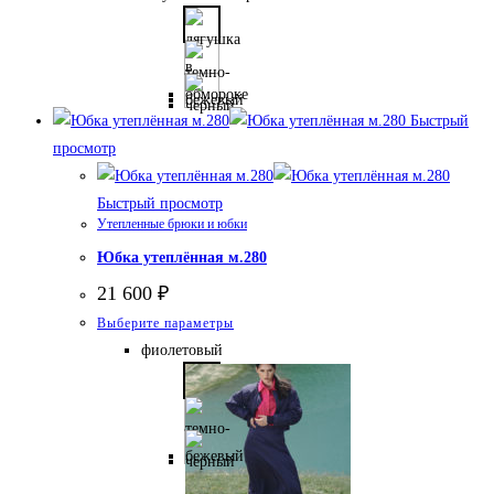
имеет
несколько
вариаций.
Опции
Быстрый
можно
просмотр
выбрать
на
Быстрый просмотр
странице
Утепленные брюки и юбки
товара.
Юбка утеплённая м.280
21 600
₽
Этот
Выберите параметры
товар
фиолетовый
имеет
несколько
вариаций.
Опции
можно