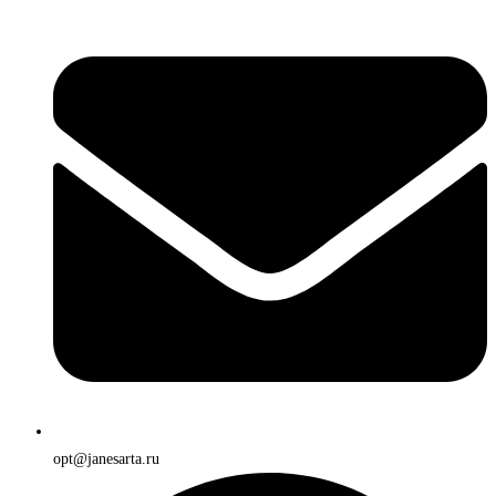
opt@janesarta.ru