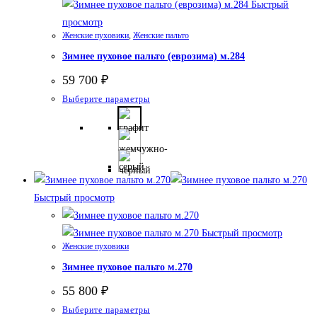
Быстрый
на
просмотр
странице
Женские пуховики
,
Женские пальто
товара.
Зимнее пуховое пальто (еврозима) м.284
59 700
₽
Этот
Выберите параметры
товар
имеет
несколько
вариаций.
Опции
Быстрый просмотр
можно
выбрать
Быстрый просмотр
на
Женские пуховики
странице
Зимнее пуховое пальто м.270
товара.
55 800
₽
Этот
Выберите параметры