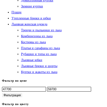
Демисезонные куртки
Зимние куртки
Плащи
Утепленные брюки и юбки
Льняная женская одежда
Тренчи и пыльники из льна
Комбинезоны из льна
Костюмы из льна
Платья и сарафаны из льна
Рубашки и топы из льна
Льняные юбки
Льняные брюки и шорты
Куртки и жакеты из льна
Фильтр по цене
Минимальная
Максимальная
цена
цена
Фильтрация
Фильтр по цвету