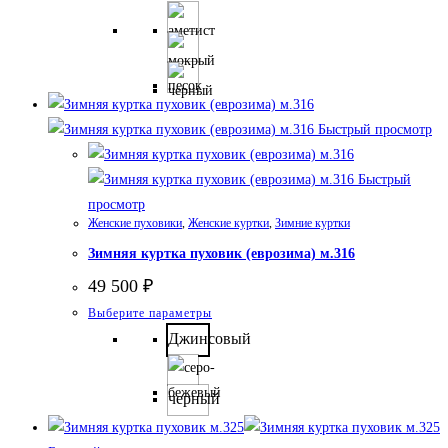
товар
имеет
несколько
вариаций.
Опции
Быстрый просмотр
можно
выбрать
Быстрый
на
просмотр
странице
Женские пуховики
,
Женские куртки
,
Зимние куртки
товара.
Зимняя куртка пуховик (еврозима) м.316
49 500
₽
Этот
Выберите параметры
товар
Джинсовый
имеет
несколько
черный
вариаций.
Опции