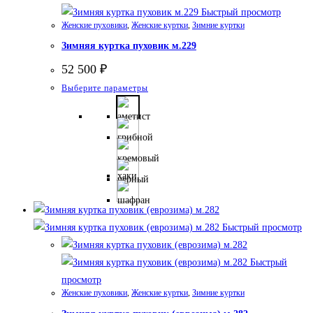
можно
Быстрый просмотр
выбрать
Женские пуховики
,
Женские куртки
,
Зимние куртки
на
Зимняя куртка пуховик м.229
странице
52 500
₽
товара.
Этот
Выберите параметры
товар
имеет
несколько
вариаций.
Опции
можно
выбрать
на
Быстрый просмотр
странице
товара.
Быстрый
просмотр
Женские пуховики
,
Женские куртки
,
Зимние куртки