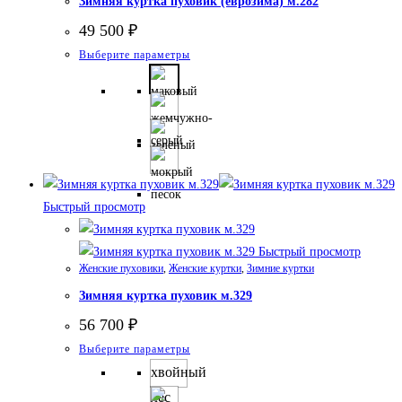
Зимняя куртка пуховик (еврозима) м.282
49 500
₽
Этот
Выберите параметры
товар
имеет
несколько
вариаций.
Опции
можно
Быстрый просмотр
выбрать
на
Быстрый просмотр
странице
Женские пуховики
,
Женские куртки
,
Зимние куртки
товара.
Зимняя куртка пуховик м.329
56 700
₽
Этот
Выберите параметры
товар
хвойный
имеет
лес