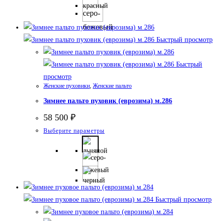
несколько
серо-
вариаций.
бежевый
Опции
Быстрый просмотр
можно
выбрать
Быстрый
на
просмотр
странице
Женские пуховики
,
Женские пальто
товара.
Зимнее пальто пуховик (еврозима) м.286
58 500
₽
Этот
Выберите параметры
товар
имеет
несколько
вариаций.
Опции
Быстрый просмотр
можно
выбрать