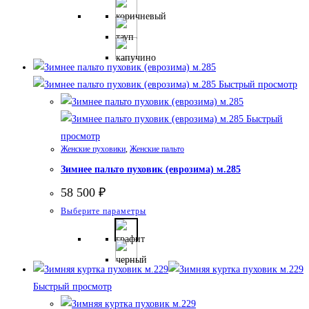
товар
имеет
несколько
вариаций.
Опции
Быстрый просмотр
можно
выбрать
Быстрый
на
просмотр
странице
Женские пуховики
,
Женские пальто
товара.
Зимнее пальто пуховик (еврозима) м.285
58 500
₽
Этот
Выберите параметры
товар
имеет
несколько
вариаций.
Быстрый просмотр
Опции