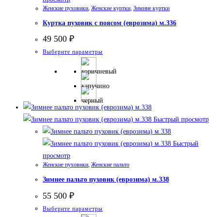
Женские пуховики
,
Женские куртки
,
Зимние куртки
Куртка пуховик с поясом (еврозима) м.336
49 500
₽
Этот
Выберите параметры
товар
имеет
несколько
вариаций.
Опции
Быстрый просмотр
можно
выбрать
Быстрый
на
просмотр
странице
Женские пуховики
,
Женские пальто
товара.
Зимнее пальто пуховик (еврозима) м.338
55 500
₽
Этот
Выберите параметры