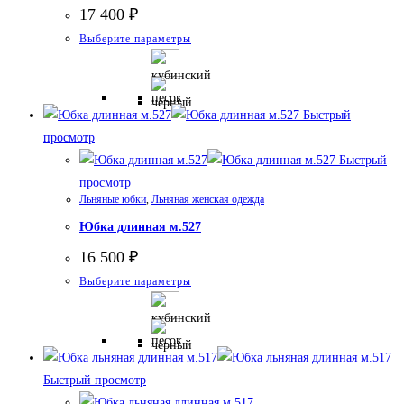
17 400
₽
Этот
Выберите параметры
товар
имеет
несколько
Быстрый
вариаций.
просмотр
Опции
Быстрый
можно
просмотр
выбрать
Льняные юбки
,
Льняная женская одежда
на
Юбка длинная м.527
странице
16 500
₽
товара.
Этот
Выберите параметры
товар
имеет
несколько
вариаций.
Быстрый просмотр
Опции