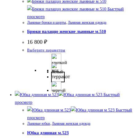
выбрать
Быстрый
на
просмотр
странице
Льняные брюки и шорты
,
Льняная женская одежда
товара.
Брюки палаццо женские льняные м.510
16 800
₽
Этот
Выберите параметры
товар
имеет
несколько
терракот
вариаций.
Опции
Быстрый
можно
просмотр
выбрать
Быстрый
на
просмотр
странице
Льняные юбки
,
Льняная женская одежда
товара.
Юбка длинная м.523