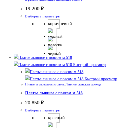
19 200
₽
Этот
Выберите параметры
товар
коричневый
имеет
несколько
вариаций.
Опции
можно
Быстрый просмотр
выбрать
на
Быстрый просмотр
странице
Платья и сарафаны из льна
,
Льняная женская одежда
товара.
Платье льняное с поясом м.518
20 850
₽
Этот
Выберите параметры
товар
красный
имеет