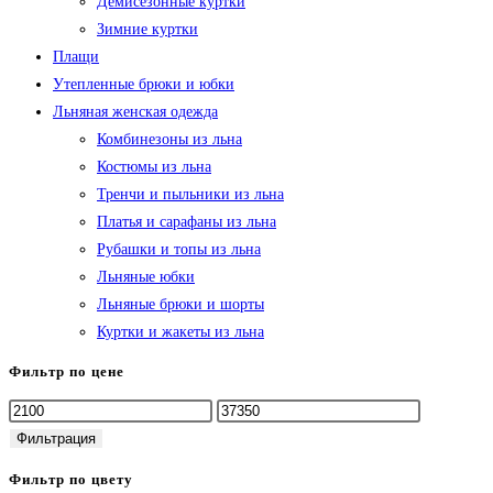
Демисезонные куртки
Зимние куртки
Плащи
Утепленные брюки и юбки
Льняная женская одежда
Комбинезоны из льна
Костюмы из льна
Тренчи и пыльники из льна
Платья и сарафаны из льна
Рубашки и топы из льна
Льняные юбки
Льняные брюки и шорты
Куртки и жакеты из льна
Фильтр по цене
Минимальная
Максимальная
цена
цена
Фильтрация
Фильтр по цвету