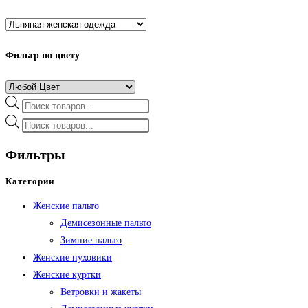
Фильтр по цвету
Поиск
товаров
Поиск
товаров
Фильтры
Категории
Женские пальто
Демисезонные пальто
Зимние пальто
Женские пуховики
Женские куртки
Ветровки и жакеты