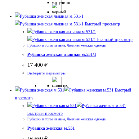
несколько
вариаций.
Опции
Быстрый просмотр
можно
выбрать
Быстрый просмотр
на
Рубашки и топы из льна
,
Льняная женская одежда
странице
Рубашка женская льняная м.531/1
товара.
17 400
₽
Этот
Выберите параметры
товар
имеет
Быстрый
несколько
просмотр
вариаций.
Опции
Быстрый просмотр
Рубашки и топы из льна
,
можно
Льняная женская одежда
выбрать
Рубашка женская м.531
на
16 650
₽