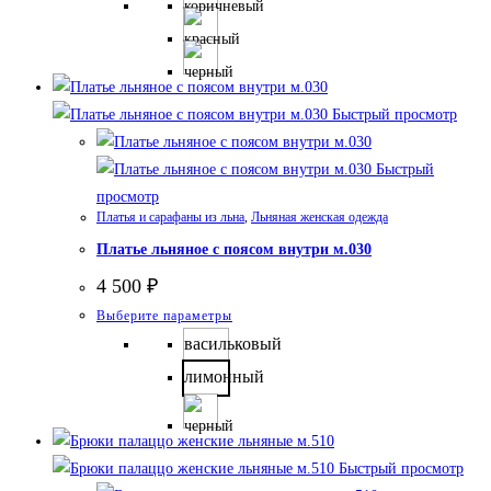
имеет
несколько
вариаций.
Опции
Быстрый просмотр
можно
выбрать
Быстрый
на
просмотр
странице
Платья и сарафаны из льна
,
Льняная женская одежда
товара.
Платье льняное с поясом внутри м.030
4 500
₽
Этот
Выберите параметры
товар
васильковый
имеет
лимонный
несколько
вариаций.
Опции
Быстрый просмотр
можно