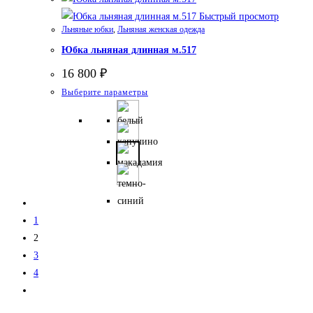
можно
Быстрый просмотр
выбрать
Льняные юбки
,
Льняная женская одежда
на
Юбка льняная длинная м.517
странице
16 800
₽
товара.
Этот
Выберите параметры
товар
имеет
несколько
вариаций.
Опции
можно
выбрать
1
на
2
странице
3
товара.
4