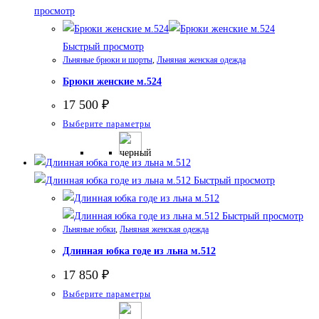
просмотр
выбрать
на
Быстрый просмотр
странице
Льняные брюки и шорты
,
Льняная женская одежда
товара.
Брюки женские м.524
17 500
₽
Этот
Выберите параметры
товар
имеет
несколько
Быстрый просмотр
вариаций.
Опции
Быстрый просмотр
Льняные юбки
,
Льняная женская одежда
можно
выбрать
Длинная юбка годе из льна м.512
на
17 850
₽
странице
Этот
Выберите параметры
товара.
товар