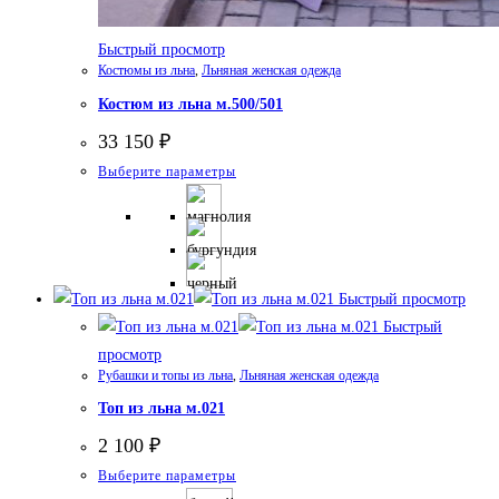
Быстрый просмотр
Костюмы из льна
,
Льняная женская одежда
Костюм из льна м.500/501
33 150
₽
Этот
Выберите параметры
товар
имеет
несколько
вариаций.
Быстрый просмотр
Опции
Быстрый
можно
просмотр
выбрать
Рубашки и топы из льна
,
Льняная женская одежда
на
Топ из льна м.021
странице
2 100
₽
товара.
Этот
Выберите параметры