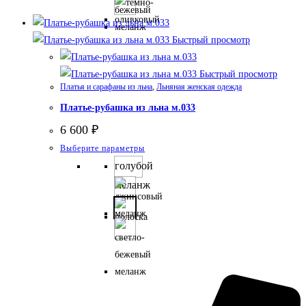
вариаций.
Опции
Быстрый просмотр
можно
выбрать
Быстрый просмотр
на
Платья и сарафаны из льна
,
Льняная женская одежда
странице
Платье-рубашка из льна м.033
товара.
6 600
₽
Этот
Выберите параметры
товар
голубой
имеет
меланж
несколько
вариаций.
Опции
можно
выбрать
на
странице