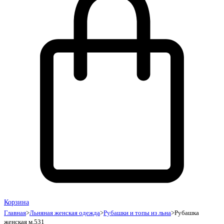
Корзина
Главная
>
Льняная женская одежда
>
Рубашки и топы из льна
>
Рубашка
женская м.531