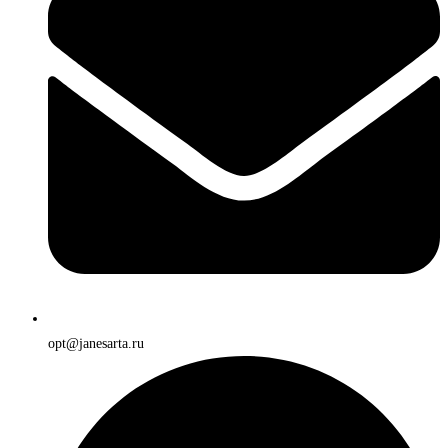
opt@janesarta.ru