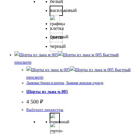
товар
белый
имеет
васильковый
несколько
вариаций.
клетка
Опции
бежевый
цветы
можно
выбрать
черный
на
Быстрый
странице
просмотр
товара.
Быстрый
просмотр
Льняные брюки и шорты
,
Льняная женская одежда
Шорты из льна м.005
4 500
₽
Этот
Выберите параметры
товар
имеет
несколько