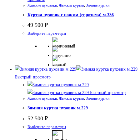
Женские пуховики
,
Женские куртки
,
Зимние куртки
Куртка пуховик с поясом (еврозима) м.336
49 500
₽
Этот
Выберите параметры
товар
имеет
несколько
вариаций.
Опции
Быстрый просмотр
можно
выбрать
Быстрый просмотр
на
Женские пуховики
,
Женские куртки
,
Зимние куртки
странице
Зимняя куртка пуховик м.229
товара.
52 500
₽
Этот
Выберите параметры
товар