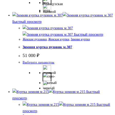
несколько
вариаций.
Опции
Быстрый просмотр
можно
выбрать
Быстрый просмотр
на
Женские пуховики
,
Женские куртки
,
Зимние куртки
странице
Зимняя куртка пуховик м.307
товара.
51 000
₽
Этот
Выберите параметры
товар
имеет
несколько
вариаций.
Быстрый
Опции
просмотр
можно
Быстрый
выбрать
просмотр
на