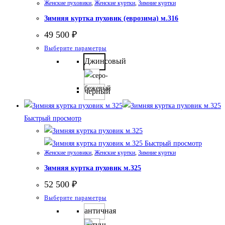
Женские пуховики
,
Женские куртки
,
Зимние куртки
товара.
Зимняя куртка пуховик (еврозима) м.316
49 500
₽
Этот
Выберите параметры
товар
Джинсовый
имеет
несколько
черный
вариаций.
Опции
Быстрый просмотр
можно
выбрать
Быстрый просмотр
на
Женские пуховики
,
Женские куртки
,
Зимние куртки
странице
Зимняя куртка пуховик м.325
товара.
52 500
₽
Этот
Выберите параметры
товар
античная
имеет
латунь