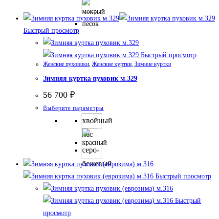
Опции
можно
Быстрый просмотр
выбрать
на
Быстрый просмотр
странице
Женские пуховики
,
Женские куртки
,
Зимние куртки
товара.
Зимняя куртка пуховик м.329
56 700
₽
Этот
Выберите параметры
товар
хвойный
имеет
лес
несколько
серо-
вариаций.
бежевый
Опции
Быстрый просмотр
можно
выбрать
Быстрый
на
просмотр
странице