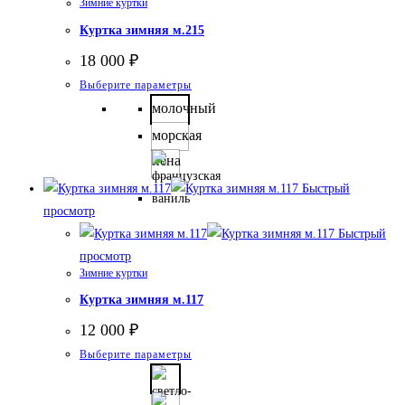
Зимние куртки
странице
Куртка зимняя м.215
товара.
18 000
₽
Этот
Выберите параметры
товар
молочный
имеет
морская
несколько
пена
вариаций.
Быстрый
Опции
просмотр
можно
Быстрый
выбрать
просмотр
на
Зимние куртки
странице
Куртка зимняя м.117
товара.
12 000
₽
Этот
Выберите параметры
товар
имеет