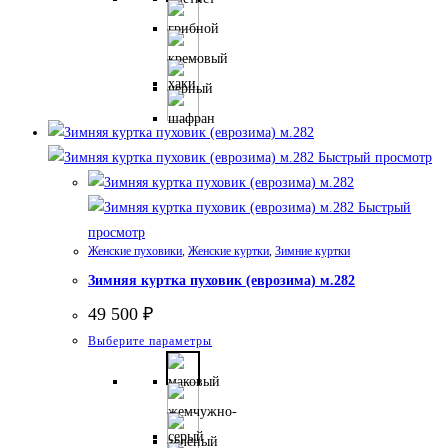
имеет
несколько
вариаций.
Опции
можно
выбрать
на
Быстрый просмотр
странице
товара.
Быстрый
просмотр
Женские пуховики
,
Женские куртки
,
Зимние куртки
Зимняя куртка пуховик (еврозима) м.282
49 500
₽
Этот
Выберите параметры
товар
имеет
несколько
вариаций.