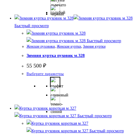
несколько
вариаций.
Опции
Быстрый просмотр
можно
выбрать
Быстрый просмотр
на
Женские пуховики
,
Женские куртки
,
Зимние куртки
странице
Зимняя куртка пуховик м.328
товара.
55 500
₽
Этот
Выберите параметры
товар
имеет
несколько
вариаций.
Опции
Быстрый просмотр
можно
выбрать
Быстрый просмотр
на