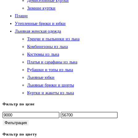
Демисезонные куртки
Зимние куртки
Плащи
Утепленные брюки и юбки
Льняная женская одежда
Тренчи и пыльники из льна
Комбинезоны из льна
Костюмы из льна
Платья и сарафаны из льна
Рубашки и топы из льна
Льняные юбки
Льняные брюки и шорты
Куртки и жакеты из льна
Фильтр по цене
Минимальная
Максимальная
цена
цена
Фильтрация
Фильтр по цвету