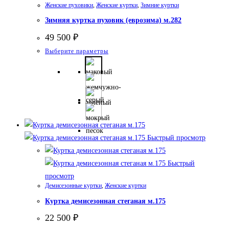
странице
Женские пуховики
,
Женские куртки
,
Зимние куртки
товара.
Зимняя куртка пуховик (еврозима) м.282
49 500
₽
Этот
Выберите параметры
товар
имеет
несколько
вариаций.
Опции
можно
Быстрый просмотр
выбрать
на
Быстрый
странице
просмотр
товара.
Демисезонные куртки
,
Женские куртки
Куртка демисезонная стеганая м.175
22 500
₽