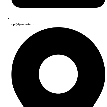
opt@janesarta.ru