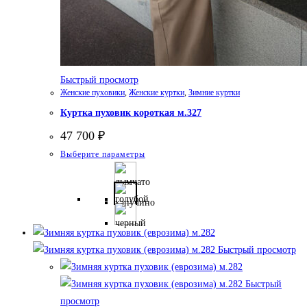
Быстрый просмотр
Женские пуховики
,
Женские куртки
,
Зимние куртки
Куртка пуховик короткая м.327
47 700
₽
Этот
Выберите параметры
товар
имеет
несколько
вариаций.
Опции
Быстрый просмотр
можно
выбрать
Быстрый
на
просмотр