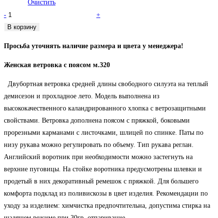
Очистить
Количество
-
+
товара
В корзину
Ветровка
Просьба уточнять наличие размера и цвета у менеджера!
с
поясом
Женская ветровка с поясом м.320
м.320
Двубортная ветровка средней длины свободного силуэта на теплый
демисезон и прохладное лето. Модель выполнена из
высококачественного каландрированного хлопка с ветрозащитными
свойствами. Ветровка дополнена поясом с пряжкой, боковыми
прорезными карманами с листочками, шлицей по спинке. Паты по
низу рукава можно регулировать по объему. Тип рукава реглан.
Английский воротник при необходимости можно застегнуть на
верхние пуговицы. На стойке воротника предусмотрены шлевки и
продетый в них декоративный ремешок с пряжкой. Для большего
комфорта подклад из поливискозы в цвет изделия. Рекомендации по
уходу за изделием: химчистка предпочтительна, допустима стирка на
щадящем режиме при 30гр, отпаривание.