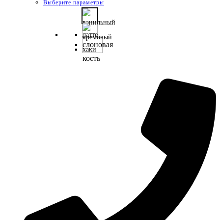
Этот
Выберите параметры
товар
имеет
несколько
слоновая
вариаций.
кость
Опции
можно
выбрать
на
странице
товара.