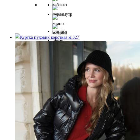
имеет
несколько
вариаций.
Опции
можно
выбрать
на
странице
товара.