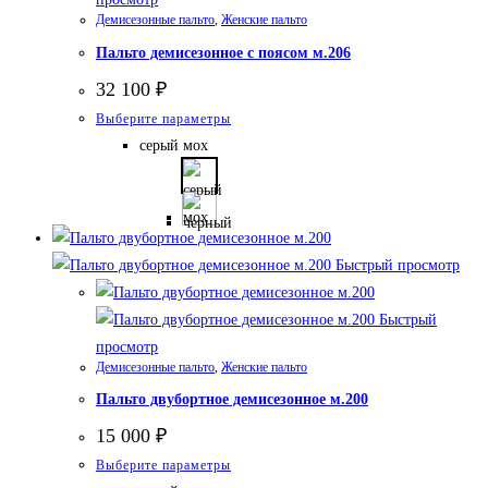
товара.
Демисезонные пальто
,
Женские пальто
Пальто демисезонное с поясом м.206
32 100
₽
Этот
Выберите параметры
товар
серый мох
имеет
несколько
вариаций.
Опции
Быстрый просмотр
можно
выбрать
Быстрый
на
просмотр
странице
Демисезонные пальто
,
Женские пальто
товара.
Пальто двубортное демисезонное м.200
15 000
₽
Этот
Выберите параметры