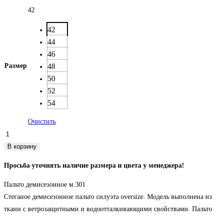
42
42
44
46
Размер
48
50
52
54
Очистить
Количество
товара
В корзину
Пальто
Просьба уточнять наличие размера и цвета у менеджера!
демисезонное
стёганное
Пальто демисезонное м.301
м.301
Стеганое демисезонное пальто силуэта oversize. Модель выполнена из
ткани с ветрозащитными и водоотталкивающими свойствами. Пальто