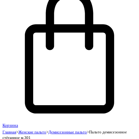
Корзина
Главная
>
Женские пальто
>
Демисезонные пальто
>
Пальто демисезонное
стёганное м.301