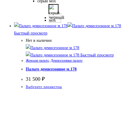
товар
серый мох
имеет
несколько
черный
вариаций.
Опции
Быстрый просмотр
можно
Нет в наличии
выбрать
на
Быстрый просмотр
странице
Женские пальто
,
Демисезонные пальто
товара.
Пальто демисезонное м.178
31 500
₽
Этот
Выберите параметры
товар
имеет
несколько
вариаций.
Опции
можно