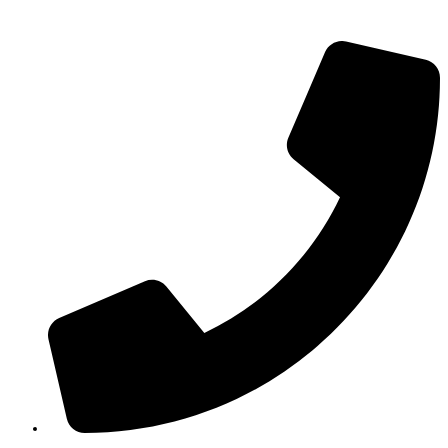
выбрать
на
странице
товара.