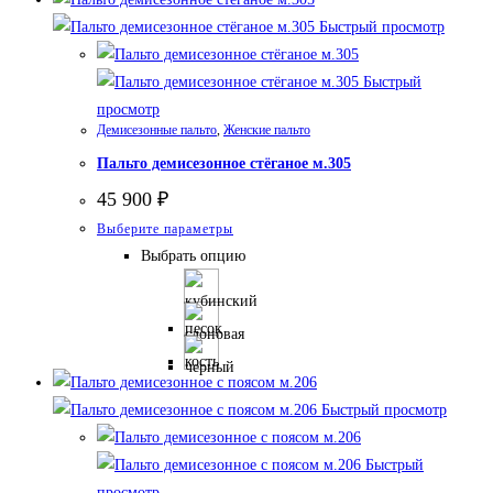
Быстрый просмотр
Быстрый
просмотр
Демисезонные пальто
,
Женские пальто
Пальто демисезонное стёганое м.305
45 900
₽
Этот
Выберите параметры
товар
Выбрать опцию
имеет
несколько
вариаций.
Опции
можно
Быстрый просмотр
выбрать
на
Быстрый
странице
просмотр