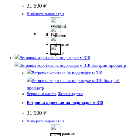
31 500
₽
Этот
Выберите параметры
товар
имеет
несколько
вариаций.
Опции
можно
Быстрый просмотр
выбрать
на
Быстрый
странице
просмотр
товара.
Ветровки и жакеты
,
Женские куртки
Ветровка короткая на подкладке м.318
31 500
₽
Этот
Выберите параметры
товар
имеет