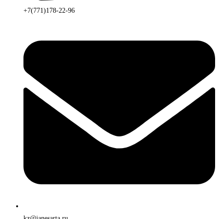
+7(771)178-22-96
kz@janesarta.ru