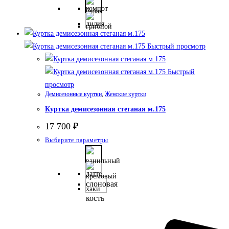
несколько
вариаций.
Опции
Быстрый просмотр
можно
выбрать
Быстрый
на
просмотр
странице
Демисезонные куртки
,
Женские куртки
товара.
Куртка демисезонная стеганая м.175
17 700
₽
Этот
Выберите параметры
товар
имеет
несколько
слоновая
вариаций.
кость
Опции
можно
выбрать