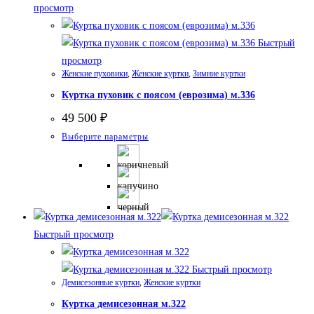
просмотр
Быстрый
просмотр
Женские пуховики
,
Женские куртки
,
Зимние куртки
Куртка пуховик с поясом (еврозима) м.336
49 500
₽
Этот
Выберите параметры
товар
имеет
несколько
вариаций.
Опции
Быстрый просмотр
можно
выбрать
Быстрый просмотр
на
Демисезонные куртки
,
Женские куртки
странице
Куртка демисезонная м.322
товара.