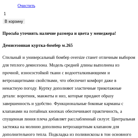
Очистить
Количество
товара
В корзину
Куртка-
Просьба уточнять наличие размера и цвета у менеджера!
бомбер
демисезонная
Демисезонная куртка-бомбер м.265
м.265
Стильный и универсальный бомбер oversize станет отличным выбором
для теплого демисезона. Модель средней длины выполнена из
прочной, износостойкой ткани с водоотталкивающими и
ветрозащитными свойствами, что обеспечит комфорт даже в
ненастную погоду. Куртку дополняют эластичные трикотажные
детали: воротник, манжеты и низ, которые придают образу
завершенность и удобство. Функциональные боковые карманы с
клапанами на потайных кнопках обеспечивают практичность, а
спущенная линия плеча добавляет расслабленный силуэт. Центральная
застежка на молнию дополнена ветрозащитным клапаном для
дополнительного тепла. Подкладка из поливискозы в тон основного