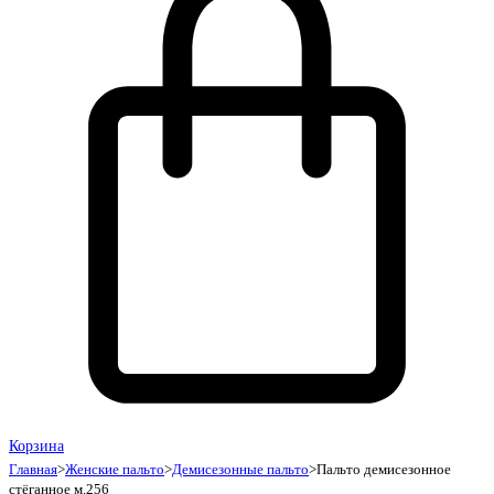
Корзина
Главная
>
Женские пальто
>
Демисезонные пальто
>
Пальто демисезонное
стёганное м.256