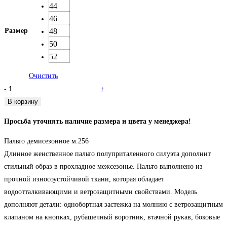
44
46
Размер
48
50
52
Очистить
Количество
-
+
товара
В корзину
Пальто
Просьба уточнять наличие размера и цвета у менеджера!
демисезонное
стёганное
Пальто демисезонное м.256
м.256
Длинное женственное пальто полуприталенного силуэта дополнит
стильный образ в прохладное межсезонье. Пальто выполнено из
прочной износоустойчивой ткани, которая обладает
водоотталкивающими и ветрозащитными свойствами. Модель
дополняют детали: однобортная застежка на молнию с ветрозащитным
клапаном на кнопках, рубашечный воротник, втачной рукав, боковые