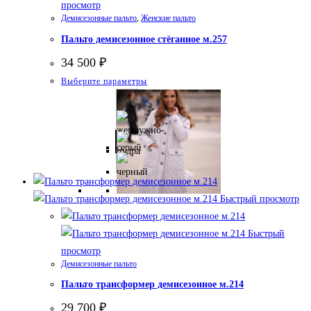
просмотр
Демисезонные пальто
,
Женские пальто
Пальто демисезонное стёганное м.257
34 500
₽
Этот
Выберите параметры
товар
имеет
несколько
вариаций.
Опции
можно
Быстрый просмотр
выбрать
на
Быстрый
странице
просмотр
товара.
Демисезонные пальто
Пальто трансформер демисезонное м.214
29 700
₽