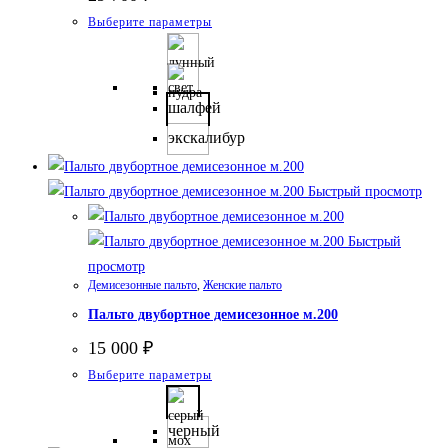
Этот
Выберите параметры
товар
имеет
несколько
шалфей
вариаций.
экскалибур
Опции
можно
Быстрый просмотр
выбрать
на
Быстрый
странице
просмотр
товара.
Демисезонные пальто
,
Женские пальто
Пальто двубортное демисезонное м.200
15 000
₽
Этот
Выберите параметры
товар
имеет
черный