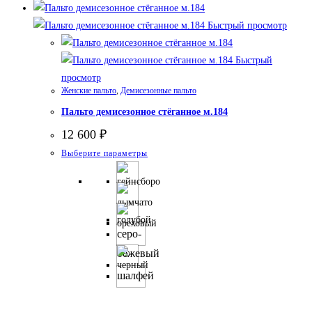
несколько
вариаций.
Быстрый просмотр
Опции
можно
Быстрый
выбрать
просмотр
на
Женские пальто
,
Демисезонные пальто
странице
Пальто демисезонное стёганное м.184
товара.
12 600
₽
Этот
Выберите параметры
товар
имеет
несколько
вариаций.
серо-
Опции
бежевый
можно
выбрать
шалфей
на
странице