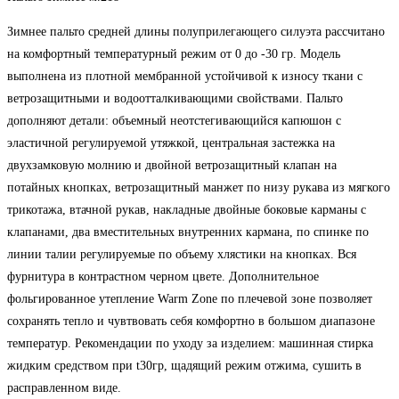
Зимнее пальто средней длины полуприлегающего силуэта рассчитано
на комфортный температурный режим от 0 до -30 гр. Модель
выполнена из плотной мембранной устойчивой к износу ткани с
ветрозащитными и водоотталкивающими свойствами. Пальто
дополняют детали: объемный неотстегивающийся капюшон с
эластичной регулируемой утяжкой, центральная застежка на
двухзамковую молнию и двойной ветрозащитный клапан на
потайных кнопках, ветрозащитный манжет по низу рукава из мягкого
трикотажа, втачной рукав, накладные двойные боковые карманы с
клапанами, два вместительных внутренних кармана, по спинке по
линии талии регулируемые по объему хлястики на кнопках. Вся
фурнитура в контрастном черном цвете. Дополнительное
фольгированное утепление Warm Zone по плечевой зоне позволяет
сохранять тепло и чувтвовать себя комфортно в большом диапазоне
температур. Рекомендации по уходу за изделием: машинная стирка
жидким средством при t30гр, щадящий режим отжима, сушить в
расправленном виде.