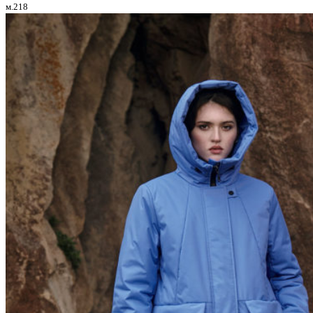
м.218