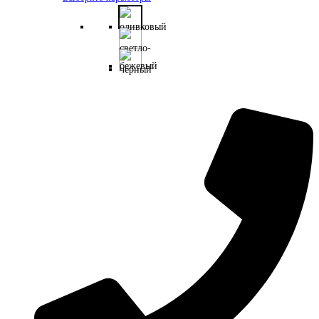
товар
имеет
несколько
вариаций.
Опции
можно
выбрать
на
странице
товара.