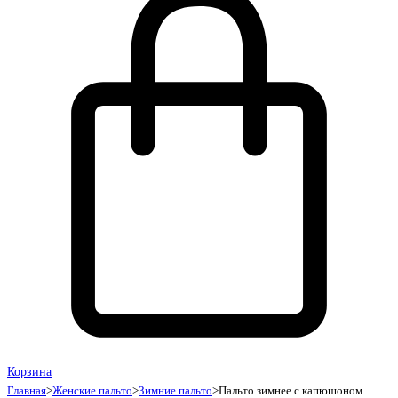
Корзина
Главная
>
Женские пальто
>
Зимние пальто
>
Пальто зимнее с капюшоном