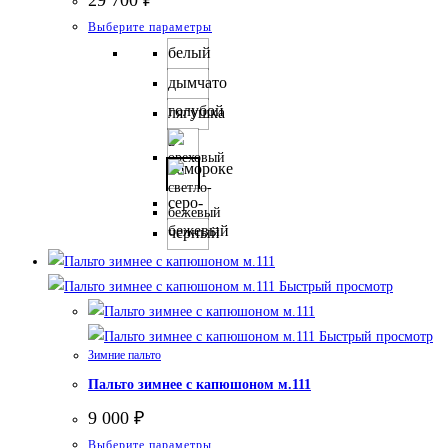
Этот
Выберите параметры
товар
белый
имеет
дымчато
несколько
голубой
лягушка
вариаций.
в
Опции
обмороке
можно
выбрать
серо-
на
бежевый
черный
странице
товара.
Быстрый просмотр
Быстрый просмотр
Зимние пальто
Пальто зимнее с капюшоном м.111
9 000
₽
Этот
Выберите параметры