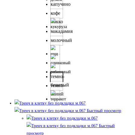
вариаций.
капучино
Опции
кофе
можно
мокко
выбрать
на
макадамия
странице
молочный
товара.
темно-
бежевый
темно-
синий
Быстрый просмотр
Быстрый
просмотр