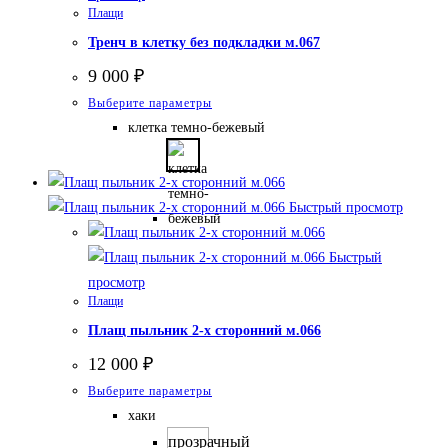
Плащи
Тренч в клетку без подкладки м.067
9 000
₽
Этот
Выберите параметры
товар
клетка темно-бежевый
имеет
несколько
вариаций.
Быстрый просмотр
Опции
можно
Быстрый
выбрать
просмотр
Плащи
на
странице
Плащ пыльник 2-х сторонний м.066
товара.
12 000
₽
Этот
Выберите параметры
товар
хаки
имеет
прозрачный