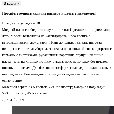
товара
В корзину
Плащ
Просьба уточнять наличие размера и цвета у менеджера!
на
подкладке
Плащ на подкладке м.181
м.181
Модный плащ свободного силуэта на теплый демисезон и прохладное
лето. Модель выполнена из каландрированного хлопка с
ветрозащитными свойствами. Плащ дополняют детали: шаговая
шлица по спинке, двубортная застежка на кнопки, боковые прорезные
карманы с листочками, рубашечный воротник, спущенная линия
плеча, паты на кнопках по низу рукава, пояс на кольцах без шлевок,
погоны по плечам. Для большего комфорта подклад из поливискозы в
цвет изделия. Рекомендации по уходу за изделием: химчистка,
отпаривание.
Материал верха: 73% хлопок, 27% полиэстер; материал подкладки:
55% полиэстер, 45% вискоза.
Длина: 120 см