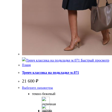
Быстрый просмотр
Плащи
Тренч классика на подкладке м.071
21 600
₽
Этот
Выберите параметры
товар
темно-бежевый
имеет
несколько