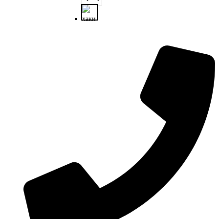
несколько
вариаций.
Опции
можно
выбрать
на
странице
товара.