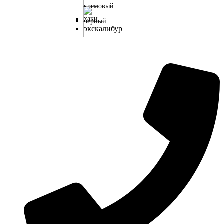
несколько
вариаций.
экскалибур
Опции
можно
выбрать
на
странице
товара.