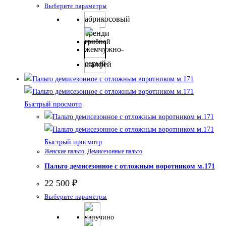
Этот
Выберите параметры
товар
абрикосовый
имеет
бренди
несколько
жемчужно-
вариаций.
серый
шалфей
Опции
можно
выбрать
Быстрый просмотр
на
странице
товара.
Быстрый просмотр
Женские пальто
,
Демисезонные пальто
Пальто демисезонное с отложным воротником м.171
22 500
₽
Этот
Выберите параметры
товар
имеет