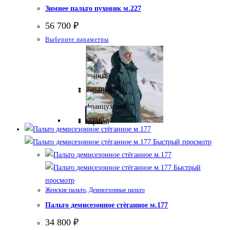
странице
Зимнее пальто пуховик м.227
товара.
56 700
₽
Этот
Выберите параметры
товар
имеет
несколько
вариаций.
Опции
можно
выбрать
на
Быстрый просмотр
странице
товара.
Быстрый
просмотр
Женские пальто
,
Демисезонные пальто
Пальто демисезонное стёганное м.177
34 800
₽