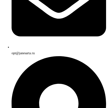
opt@janesarta.ru