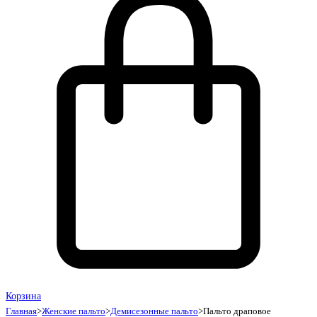
Корзина
Главная
>
Женские пальто
>
Демисезонные пальто
>
Пальто драповое