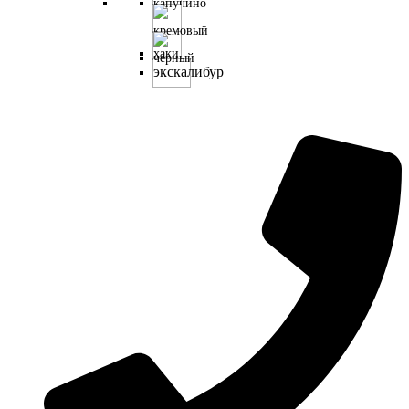
имеет
несколько
вариаций.
экскалибур
Опции
можно
выбрать
на
странице
товара.