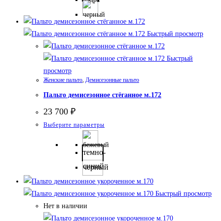
Опции
можно
Быстрый просмотр
выбрать
на
Быстрый
странице
просмотр
товара.
Женские пальто
,
Демисезонные пальто
Пальто демисезонное стёганное м.172
23 700
₽
Этот
Выберите параметры
товар
имеет
темно-
несколько
синий
черный
вариаций.
Опции
Быстрый просмотр
можно
Нет в наличии
выбрать