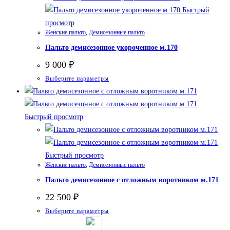
на
Быстрый
странице
просмотр
товара.
Женские пальто
,
Демисезонные пальто
Пальто демисезонное укороченное м.170
9 000
₽
Этот
Выберите параметры
товар
имеет
несколько
Быстрый просмотр
вариаций.
Опции
можно
Быстрый просмотр
Женские пальто
,
Демисезонные пальто
выбрать
Пальто демисезонное с отложным воротником м.171
на
странице
22 500
₽
товара.
Этот
Выберите параметры
товар